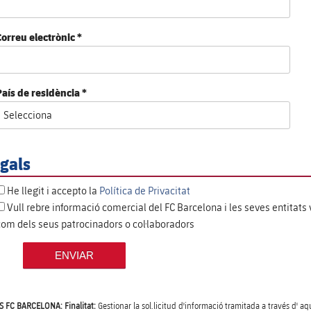
Correu electrònic *
País de residència *
gals
He llegit i accepto la
Política de Privacitat
Vull rebre informació comercial del FC Barcelona i les seves entitats 
com dels seus patrocinadors o col·laboradors
ENVIAR
 FC BARCELONA: Finalitat:
Gestionar la sol.licitud d'informació tramitada a través d' aq